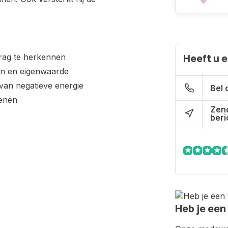
drag te herkennen
Heeft u 
en en eigenwaarde
 van negatieve energie
Bel 
tenen
Zen
beri
Heb je een