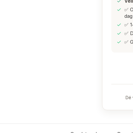
Vei
✅ O
dag
✅ 1
✅ D
✅ G
Dé 