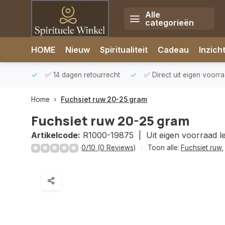
Alle
categorieën
Afrekenen is uitgeschakeld.
HOME
Nieuw
Spiritualiteit
Cadeau
Inzich
rzonden
✅ 14 dagen retourrecht
✅ Direct uit eigen voorr
Home
Fuchsiet ruw 20-25 gram
Fuchsiet ruw 20-25 gram
Artikelcode:
R1000-19875 |
Uit eigen voorraad l
0/10 (0 Reviews)
Toon alle:
Fuchsiet ruw
,