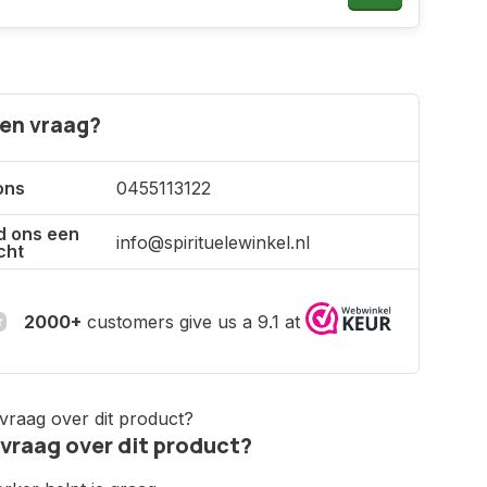
een vraag?
ons
0455113122
d ons een
info@spirituelewinkel.nl
cht
2000+
customers give us a 9.1 at
 vraag over dit product?