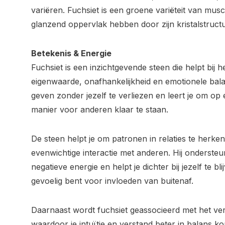
variëren. Fuchsiet is een groene variëteit van mus
glanzend oppervlak hebben door zijn kristalstructu
Betekenis & Energie
Fuchsiet is een inzichtgevende steen die helpt bij 
eigenwaarde, onafhankelijkheid en emotionele balan
geven zonder jezelf te verliezen en leert je om op
manier voor anderen klaar te staan.
De steen helpt je om patronen in relaties te herk
evenwichtige interactie met anderen. Hij ondersteun
negatieve energie en helpt je dichter bij jezelf te b
gevoelig bent voor invloeden van buitenaf.
Daarnaast wordt fuchsiet geassocieerd met het ve
waardoor je intuïtie en verstand beter in balans ko