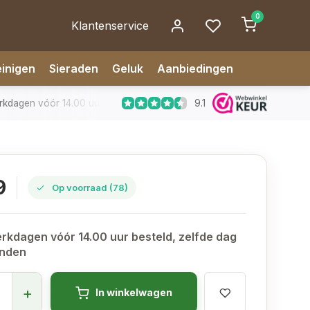
0
Klantenservice
inigen
Sieraden
Geluk
Aanbiedingen
9.1
dagen vóór 14.00 uur besteld, zelfde dag verzonden
✅ 14 da
9
Op voorraad (78)
rkdagen vóór 14.00 uur besteld, zelfde dag
onden
+
In winkelwagen