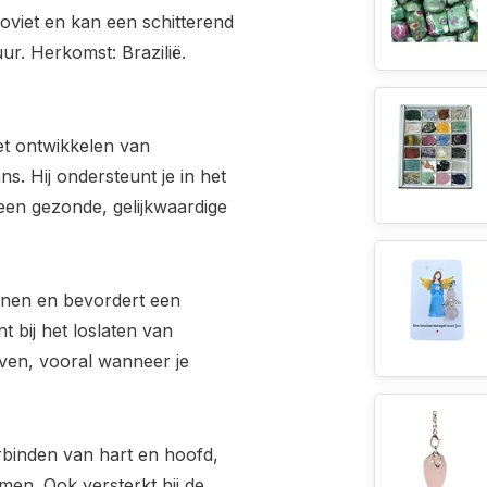
coviet en kan een schitterend
ur. Herkomst: Brazilië.
het ontwikkelen van
s. Hij ondersteunt je in het
 een gezonde, gelijkwaardige
ennen en bevordert een
t bij het loslaten van
lijven, vooral wanneer je
rbinden van hart en hoofd,
men. Ook versterkt hij de