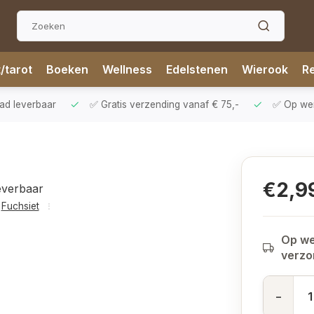
t/tarot
Boeken
Wellness
Edelstenen
Wierook
Re
aad leverbaar
✅ Gratis verzending vanaf € 75,-
✅ Op werk
€2,9
everbaar
Fuchsiet
Op we
verz
-