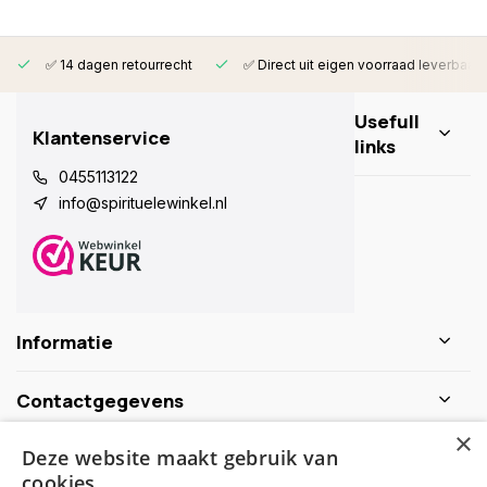
✅ 14 dagen retourrecht
✅ Direct uit eigen voorraad leverbaar
Usefull
Klantenservice
links
0455113122
info@spirituelewinkel.nl
Informatie
Contactgegevens
×
Deze website maakt gebruik van
Schijf je nu in voor de nieuwsbrief
cookies.