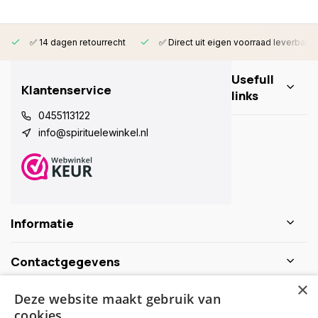
✅ 14 dagen retourrecht
✅ Direct uit eigen voorraad leverbaar
Usefull
Klantenservice
links
0455113122
info@spirituelewinkel.nl
Informatie
Contactgegevens
×
Deze website maakt gebruik van
Schijf je nu in voor de nieuwsbrief
cookies.