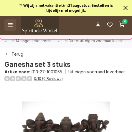
🌴 Wij zijn met vakantie t/m 21 augustus. Bestellen is
tijdelijk niet mogelijk.
Afrekenen is uitgeschakeld.
0
✅ 14 dagen retourrecht
✅ Direct uit eigen voorraad leverbaar
Terug
Ganesha set 3 stuks
Artikelcode:
R13-27-1001055 |
Uit eigen voorraad leverbaar
0/10 (0 Reviews)