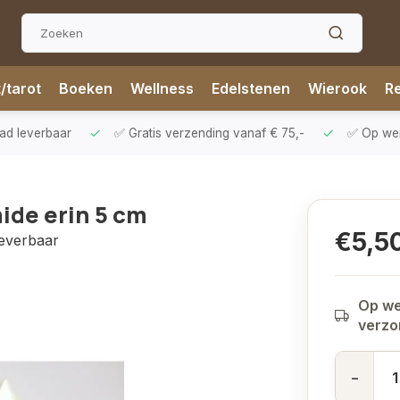
t/tarot
Boeken
Wellness
Edelstenen
Wierook
Re
aad leverbaar
✅ Gratis verzending vanaf € 75,-
✅ Op werk
ide erin 5 cm
€5,5
leverbaar
Op we
verz
-