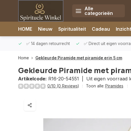
Alle
categorieën
Afrekenen is uitgeschakeld.
HOME
Nieuw
Spiritualiteit
Cadeau
Inzich
rzonden
✅ 14 dagen retourrecht
✅ Direct uit eigen voorr
Home
Gekleurde Piramide met piramide erin 5 cm
Gekleurde Piramide met piram
Artikelcode:
R16-20-54551 |
Uit eigen voorraad 
0/10 (0 Reviews)
Toon alle:
Piramides