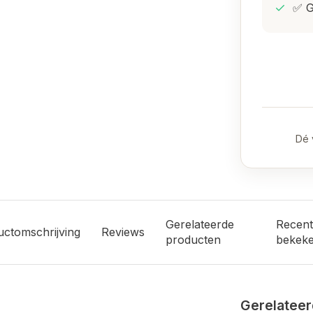
✅ G
Dé 
Gerelateerde
Recent
uctomschrijving
Reviews
producten
bekek
Gerelateer