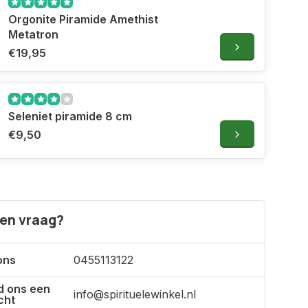
Orgonite Piramide Amethist
Metatron
€19,95
Seleniet piramide 8 cm
€9,50
een vraag?
ons
0455113122
d ons een
info@spirituelewinkel.nl
cht