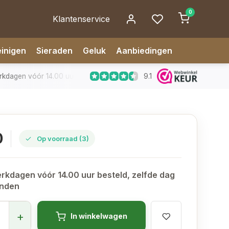
0
Klantenservice
inigen
Sieraden
Geluk
Aanbiedingen
9.1
dagen vóór 14.00 uur besteld, zelfde dag verzonden
✅ 14 da
0
Op voorraad (3)
rkdagen vóór 14.00 uur besteld, zelfde dag
onden
+
In winkelwagen