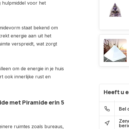
g hulpmiddel voor het
amidevorm staat bekend om
rekt energie aan uit het
uimte verspreidt, wat zorgt
alleen om de energie in je huis
 ook innerlijke rust en
Heeft u 
de met Piramide erin 5
Bel 
Zen
beri
einere ruimtes zoals bureaus,