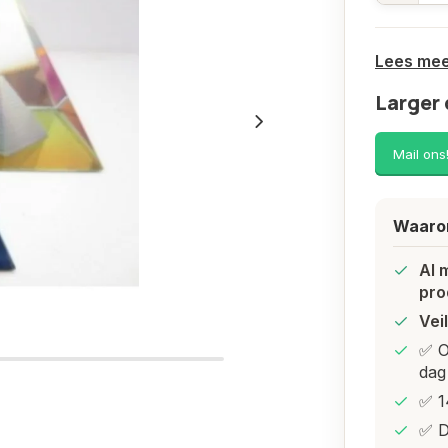
Lees me
Larger 
Mail ons
Waarom
Al 
pro
Vei
✅ O
dag
✅ 1
✅ D