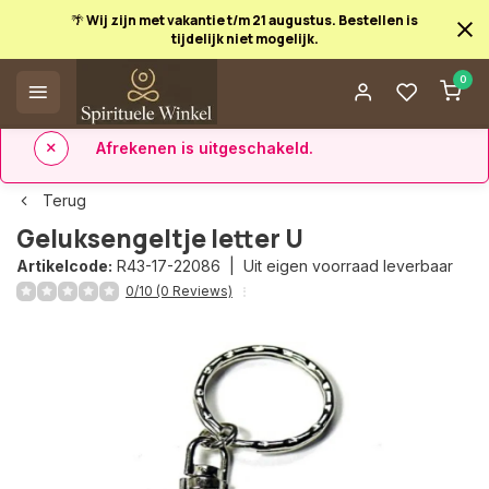
🌴 Wij zijn met vakantie t/m 21 augustus. Bestellen is
tijdelijk niet mogelijk.
Afrekenen is uitgeschakeld.
0
✅ 14 dagen retourrecht
✅ Direct uit eigen voorraad leverbaar
Terug
Geluksengeltje letter U
Artikelcode:
R43-17-22086 |
Uit eigen voorraad leverbaar
0/10 (0 Reviews)