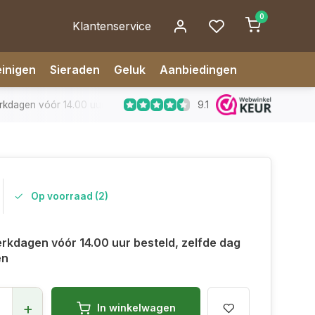
0
Klantenservice
inigen
Sieraden
Geluk
Aanbiedingen
9.1
dagen vóór 14.00 uur besteld, zelfde dag verzonden
✅ 14 da
Op voorraad (2)
rkdagen vóór 14.00 uur besteld, zelfde dag
en
+
In winkelwagen