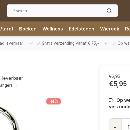
t/tarot
Boeken
Wellness
Edelstenen
Wierook
Re
aad leverbaar
✅ Gratis verzending vanaf € 75,-
✅ Op werk
€6,95
d leverbaar
€5,95
hangers
Op we
-14%
verzond
-