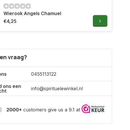
Wierook Angels Chamuel
€4,25
een vraag?
ons
0455113122
d ons een
info@spirituelewinkel.nl
cht
2000+
customers give us a 9.1 at