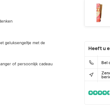
ndenken
het geluksengeltje met de
Heeft u 
Bel 
hanger of persoonlijk cadeau
Zen
beri