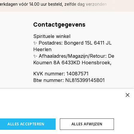
rkdagen vóór 14.00 uur besteld, zelfde dag verzonden
✅ 14 d
Contactgegevens
Spirituele winkel
✨ Postadres: Bongerd 15L 6411 JL
Heerlen
✨ Afhaaladres/Magazijn/Retour: De
Koumen 8A 6433KD Hoensbroek,
KVK nummer: 14087571
Btw nummer: NL815399145B01
×
ALLES ACCEPTEREN
ALLES AFWIJZEN