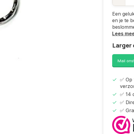
Een geluks
en je te 
beslomme
Lees me
Larger 
Mail ons
✅ Op 
verzo
✅ 14 
✅ Dire
✅ Gra