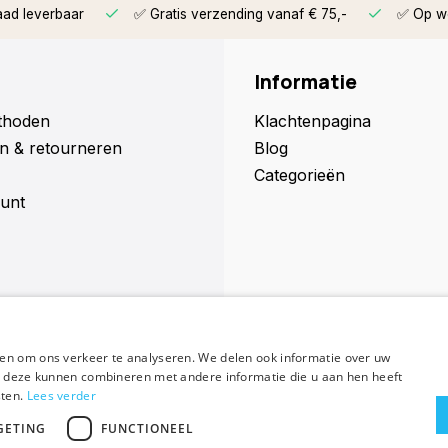
aad leverbaar
✅ Gratis verzending vanaf € 75,-
✅ Op we
Informatie
thoden
Klachtenpagina
n & retourneren
Blog
Categorieën
unt
en om ons verkeer te analyseren. We delen ook informatie over uw
Abonneer
ie deze kunnen combineren met andere informatie die u aan hen heeft
sten.
Lees verder
GETING
FUNCTIONEEL