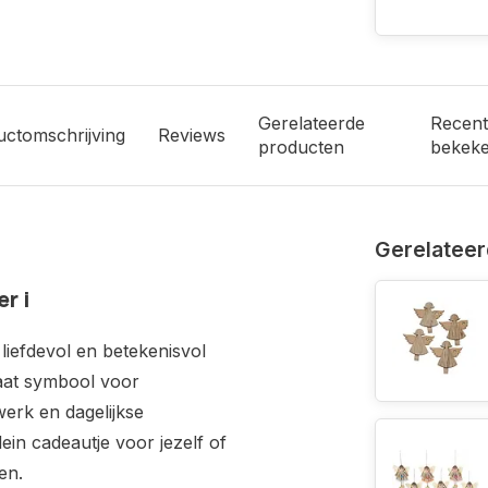
Gerelateerde
Recent
uctomschrijving
Reviews
producten
bekek
Gerelateer
r i
 liefdevol en betekenisvol
staat symbool voor
werk en dagelijkse
ein cadeautje voor jezelf of
en.