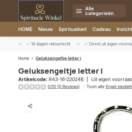
Alle
categorieën
Afrekenen is uitgeschakeld.
HOME
Nieuw
Spiritualiteit
Cadeau
Inzich
rzonden
✅ 14 dagen retourrecht
✅ Direct uit eigen voorr
Home
Geluksengeltje letter i
Geluksengeltje letter i
Artikelcode:
R43-16-220248 |
Uit eigen voorraa
0/10 (0 Reviews)
Toon alle:
Engel sleutel