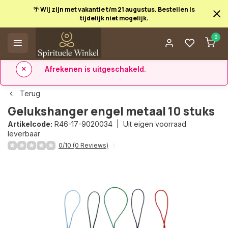
🌴 Wij zijn met vakantie t/m 21 augustus. Bestellen is
tijdelijk niet mogelijk.
Afrekenen is uitgeschakeld.
0
✅ 14 dagen retourrecht
✅ Direct uit eigen voorraad leverbaar
Terug
Gelukshanger engel metaal 10 stuks
Artikelcode:
R46-17-9020034 |
Uit eigen voorraad
leverbaar
0/10 (0 Reviews)