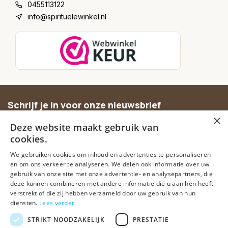
0455113122
info@spirituelewinkel.nl
Schrijf je in voor onze nieuwsbrief
×
Ontvang inspiratie, nieuwe producten en exclusieve
Deze website maakt gebruik van
aanbiedingen.
cookies.
We gebruiken cookies om inhoud en advertenties te personaliseren
Abonneer
en om ons verkeer te analyseren. We delen ook informatie over uw
gebruik van onze site met onze advertentie- en analysepartners, die
deze kunnen combineren met andere informatie die u aan hen heeft
verstrekt of die zij hebben verzameld door uw gebruik van hun
diensten.
Lees verder
STRIKT NOODZAKELIJK
PRESTATIE