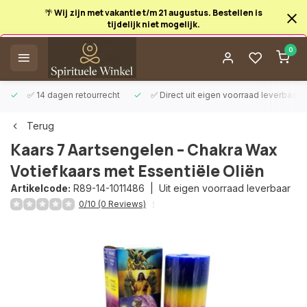
🌴 Wij zijn met vakantie t/m 21 augustus. Bestellen is
tijdelijk niet mogelijk.
Afrekenen is uitgeschakeld.
0
✅ 14 dagen retourrecht
✅ Direct uit eigen voorraad leverbaar
Terug
Kaars 7 Aartsengelen – Chakra Wax
Votiefkaars met Essentiële Oliën
Artikelcode:
R89-14-1011486 |
Uit eigen voorraad leverbaar
0/10 (0 Reviews)