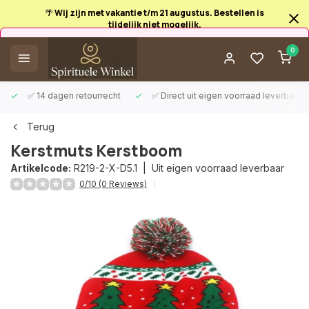
🌴 Wij zijn met vakantie t/m 21 augustus. Bestellen is
tijdelijk niet mogelijk.
Afrekenen is uitgeschakeld.
0
✅ 14 dagen retourrecht
✅ Direct uit eigen voorraad leverbaar
Terug
Kerstmuts Kerstboom
Artikelcode:
R219-2-X-D5.1 |
Uit eigen voorraad leverbaar
0/10 (0 Reviews)