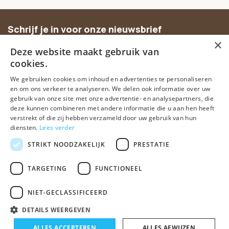
Schrijf je in voor onze nieuwsbrief
×
Ontvang inspiratie, nieuwe producten en exclusieve
Deze website maakt gebruik van
aanbiedingen.
cookies.
We gebruiken cookies om inhoud en advertenties te personaliseren
Abonneer
en om ons verkeer te analyseren. We delen ook informatie over uw
gebruik van onze site met onze advertentie- en analysepartners, die
deze kunnen combineren met andere informatie die u aan hen heeft
verstrekt of die zij hebben verzameld door uw gebruik van hun
diensten.
Lees verder
STRIKT NOODZAKELIJK
PRESTATIE
TARGETING
FUNCTIONEEL
© Spirituele winkel • Sinds 2006 • Dé vertrouwde spirituele webshop
van Nederland
NIET-GECLASSIFICEERD
Algemene voorwaarden
Disclaimer
Privacy Policy
Sitemap
DETAILS WEERGEVEN
-
+
ALLES ACCEPTEREN
In winkelwagen
ALLES AFWIJZEN