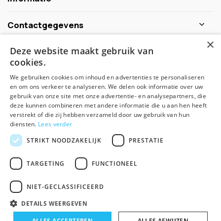
Contactgegevens
×
Deze website maakt gebruik van
Schijf je nu in voor de nieuwsbrief
cookies.
We gebruiken cookies om inhoud en advertenties te personaliseren
Abonneer
en om ons verkeer te analyseren. We delen ook informatie over uw
gebruik van onze site met onze advertentie- en analysepartners, die
deze kunnen combineren met andere informatie die u aan hen heeft
verstrekt of die zij hebben verzameld door uw gebruik van hun
diensten.
Lees verder
STRIKT NOODZAKELIJK
PRESTATIE
TARGETING
FUNCTIONEEL
© Spirituele winkel - Theme made by
Pie
NIET-GECLASSIFICEERD
Algemene voorwaarden
Disclaimer
Privacy Policy
Sitemap
DETAILS WEERGEVEN
-
+
ALLES ACCEPTEREN
In winkelwagen
ALLES AFWIJZEN