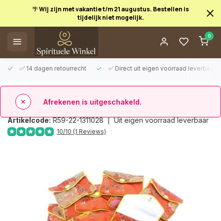
🌴 Wij zijn met vakantie t/m 21 augustus. Bestellen is
tijdelijk niet mogelijk.
0
Afrekenen is uitgeschakeld.
✅ 14 dagen retourrecht
✅ Direct uit eigen voorraad leverbaar
Terug
Klein Chinees zakje rood
Artikelcode:
R59-22-1311028 |
Uit eigen voorraad leverbaar
10/10 (1 Reviews)