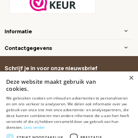
Informatie
Contactgegevens
Schrijf je in voor onze nieuwsbrief
×
Ontvang inspiratie, nieuwe producten en exclusieve
Deze website maakt gebruik van
aanbiedingen.
cookies.
We gebruiken cookies om inhoud en advertenties te personaliseren
Abonneer
en om ons verkeer te analyseren. We delen ook informatie over uw
gebruik van onze site met onze advertentie- en analysepartners, die
deze kunnen combineren met andere informatie die u aan hen heeft
verstrekt of die zij hebben verzameld door uw gebruik van hun
diensten.
Lees verder
STRIKT NOODZAKELIJK
PRESTATIE