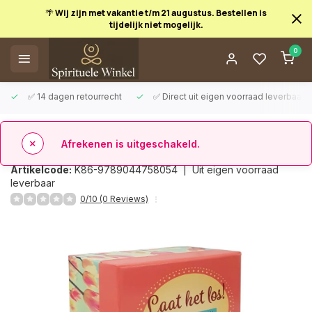
🌴 Wij zijn met vakantie t/m 21 augustus. Bestellen is
tijdelijk niet mogelijk.
Afrekenen is uitgeschakeld.
0
✅ 14 dagen retourrecht
✅ Direct uit eigen voorraad leverbaar
Terug
Laat het los - Inzichtkaarten
Artikelcode:
K86-9789044758054 |
Uit eigen voorraad
leverbaar
0/10 (0 Reviews)