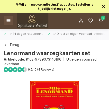
🌴 Wij zijn met vakantie t/m 21 augustus. Bestellen is
tijdelijk niet mogelijk.
Afrekenen is uitgeschakeld.
0
✅ 14 dagen retourrecht
✅ Direct uit eigen voorraad leverbaar
Terug
Lenormand waarzegkaarten set
Artikelcode:
K102-9789073140196 |
Uit eigen voorraad
leverbaar
9.5/10 (4 Reviews)