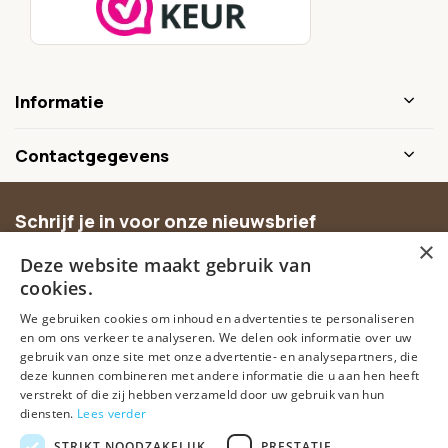
Informatie
Contactgegevens
Schrijf je in voor onze nieuwsbrief
×
Ontvang inspiratie, nieuwe producten en exclusieve
Deze website maakt gebruik van
aanbiedingen.
cookies.
We gebruiken cookies om inhoud en advertenties te personaliseren
Abonneer
en om ons verkeer te analyseren. We delen ook informatie over uw
gebruik van onze site met onze advertentie- en analysepartners, die
deze kunnen combineren met andere informatie die u aan hen heeft
verstrekt of die zij hebben verzameld door uw gebruik van hun
diensten.
Lees verder
STRIKT NOODZAKELIJK
PRESTATIE