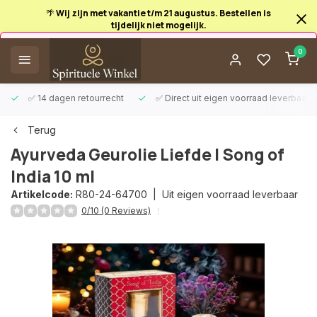
🌴 Wij zijn met vakantie t/m 21 augustus. Bestellen is
tijdelijk niet mogelijk.
Afrekenen is uitgeschakeld.
0
✅ 14 dagen retourrecht
✅ Direct uit eigen voorraad leverbaar
Terug
Ayurveda Geurolie Liefde | Song of
India 10 ml
Artikelcode:
R80-24-64700 |
Uit eigen voorraad leverbaar
0/10 (0 Reviews)