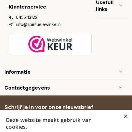
Usefull
Klantenservice
links
0455113122
info@spirituelewinkel.nl
Informatie
Contactgegevens
Schrijf je in voor onze nieuwsbrief
×
Ontvang inspiratie, nieuwe producten en exclusieve
Deze website maakt gebruik van
aanbiedingen.
cookies.