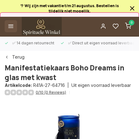
🌴 Wij zijn met vakantie t/m 21 augustus. Bestellen is
tijdelijk niet mogelijk.
Afrekenen is uitgeschakeld.
0
✅ 14 dagen retourrecht
✅ Direct uit eigen voorraad leverbaar
Terug
Manifestatiekaars Boho Dreams in
glas met kwast
Artikelcode:
R41A-27-64716 |
Uit eigen voorraad leverbaar
0/10 (0 Reviews)