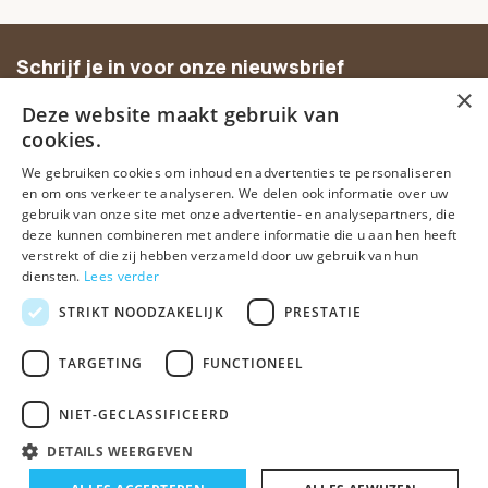
Schrijf je in voor onze nieuwsbrief
×
Ontvang inspiratie, nieuwe producten en exclusieve
Deze website maakt gebruik van
aanbiedingen.
cookies.
We gebruiken cookies om inhoud en advertenties te personaliseren
Abonneer
en om ons verkeer te analyseren. We delen ook informatie over uw
gebruik van onze site met onze advertentie- en analysepartners, die
deze kunnen combineren met andere informatie die u aan hen heeft
verstrekt of die zij hebben verzameld door uw gebruik van hun
diensten.
Lees verder
STRIKT NOODZAKELIJK
PRESTATIE
TARGETING
FUNCTIONEEL
© Spirituele winkel • Sinds 2006 • Dé vertrouwde spirituele webshop
van Nederland
NIET-GECLASSIFICEERD
Algemene voorwaarden
Disclaimer
Privacy Policy
Sitemap
DETAILS WEERGEVEN