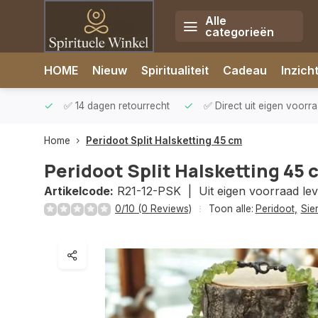
Alle
categorieën
Afrekenen is uitgeschakeld.
HOME
Nieuw
Spiritualiteit
Cadeau
Inzich
rzonden
✅ 14 dagen retourrecht
✅ Direct uit eigen voorr
Home
Peridoot Split Halsketting 45 cm
Peridoot Split Halsketting 45 
Artikelcode:
R21-12-PSK |
Uit eigen voorraad le
0/10 (0 Reviews)
Toon alle:
Peridoot
,
Sie