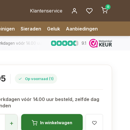
0
Klantenservice
inigen
Sieraden
Geluk
Aanbiedingen
9.1
dagen vóór 14.00 uur besteld, zelfde dag verzonden
✅ 14 da
95
Op voorraad (1)
rkdagen vóór 14.00 uur besteld, zelfde dag
onden
+
In winkelwagen