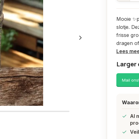
Mooie ✨pe
slotje. D
frisse gro
dragen of
Lees me
Larger 
Mail ons
Waarom
Al 
pro
Vei