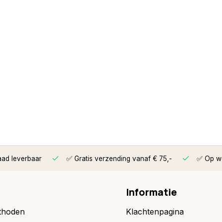
aad leverbaar
✅ Gratis verzending vanaf € 75,-
✅ Op we
Informatie
thoden
Klachtenpagina