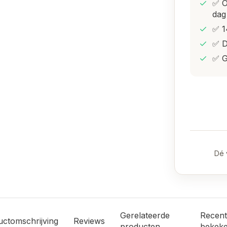
✅ O
dag
✅ 1
✅ D
✅ G
Dé 
Gerelateerde
Recent
uctomschrijving
Reviews
producten
bekek