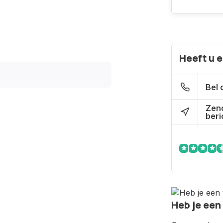
Heeft u 
Bel 
Zen
beri
Heb je een