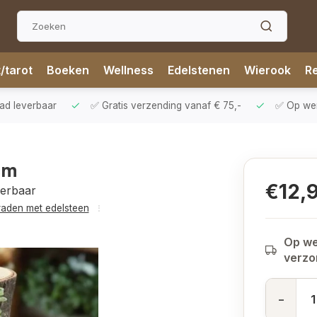
t/tarot
Boeken
Wellness
Edelstenen
Wierook
Re
aad leverbaar
✅ Gratis verzending vanaf € 75,-
✅ Op werk
cm
€12,
verbaar
raden met edelsteen
Op we
verz
-