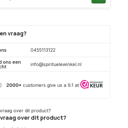
een vraag?
ons
0455113122
d ons een
info@spirituelewinkel.nl
cht
2000+
customers give us a 9.1 at
 vraag over dit product?