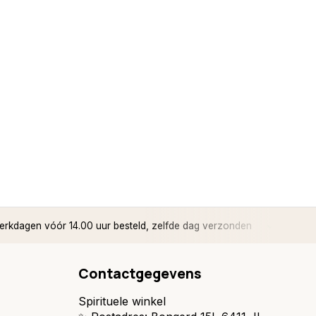
rkdagen vóór 14.00 uur besteld, zelfde dag verzonden
✅ 14 d
Contactgegevens
Spirituele winkel