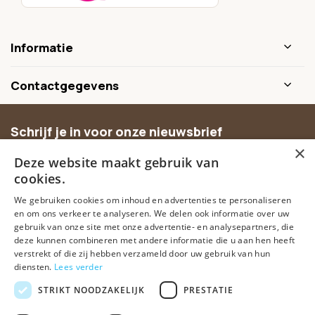
Informatie
Contactgegevens
Schrijf je in voor onze nieuwsbrief
×
Ontvang inspiratie, nieuwe producten en exclusieve
Deze website maakt gebruik van
aanbiedingen.
cookies.
We gebruiken cookies om inhoud en advertenties te personaliseren
Abonneer
en om ons verkeer te analyseren. We delen ook informatie over uw
gebruik van onze site met onze advertentie- en analysepartners, die
deze kunnen combineren met andere informatie die u aan hen heeft
verstrekt of die zij hebben verzameld door uw gebruik van hun
diensten.
Lees verder
STRIKT NOODZAKELIJK
PRESTATIE