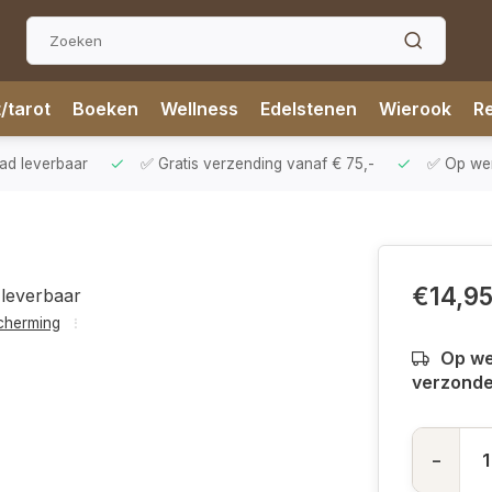
t/tarot
Boeken
Wellness
Edelstenen
Wierook
Re
aad leverbaar
✅ Gratis verzending vanaf € 75,-
✅ Op werk
€14,9
 leverbaar
cherming
Op we
verzond
-