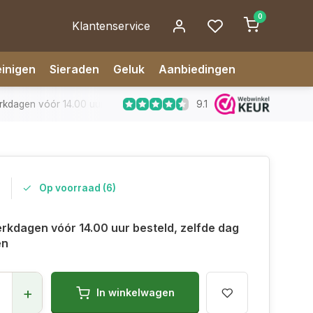
0
Klantenservice
inigen
Sieraden
Geluk
Aanbiedingen
9.1
dagen vóór 14.00 uur besteld, zelfde dag verzonden
✅ 14 da
5
Op voorraad (6)
rkdagen vóór 14.00 uur besteld, zelfde dag
en
+
In winkelwagen