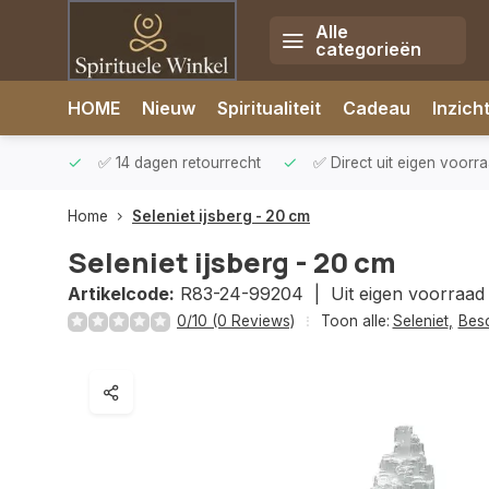
Alle
categorieën
Afrekenen is uitgeschakeld.
HOME
Nieuw
Spiritualiteit
Cadeau
Inzich
rzonden
✅ 14 dagen retourrecht
✅ Direct uit eigen voorr
Home
Seleniet ijsberg - 20 cm
Seleniet ijsberg - 20 cm
Artikelcode:
R83-24-99204 |
Uit eigen voorraad
0/10 (0 Reviews)
Toon alle:
Seleniet
,
Bes