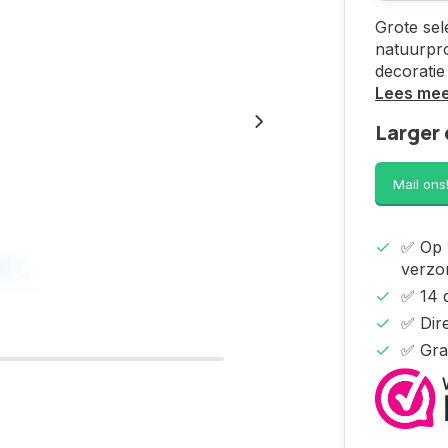
Grote sel
natuurpro
decoratie
Lees me
Larger 
Mail ons
✅ Op 
verzo
✅ 14 
✅ Dire
✅ Gra