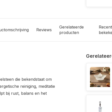
Gerelateerde
Recent
uctomschrijving
Reviews
producten
bekek
Gerelateer
delsteen die bekendstaat om
rgetische reiniging, meditatie
t bij rust, balans en het