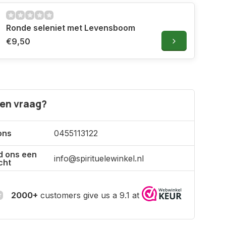
Ronde seleniet met Levensboom
€9,50
een vraag?
ons
0455113122
d ons een
info@spirituelewinkel.nl
cht
2000+
customers give us a 9.1 at