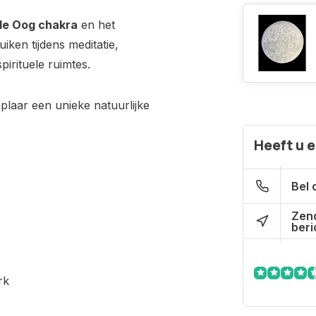
de Oog chakra
en het
iken tijdens meditatie,
pirituele ruimtes.
plaar een unieke natuurlijke
Heeft u 
Bel 
Zen
beri
rk