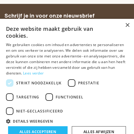
Schrijf je in voor onze nieuwsbrief
×
Ontvang inspiratie, nieuwe producten en exclusieve
Deze website maakt gebruik van
aanbiedingen.
cookies.
We gebruiken cookies om inhoud en advertenties te personaliseren
Abonneer
en om ons verkeer te analyseren. We delen ook informatie over uw
gebruik van onze site met onze advertentie- en analysepartners, die
deze kunnen combineren met andere informatie die u aan hen heeft
verstrekt of die zij hebben verzameld door uw gebruik van hun
diensten.
Lees verder
STRIKT NOODZAKELIJK
PRESTATIE
TARGETING
FUNCTIONEEL
© Spirituele winkel • Sinds 2006 • Dé vertrouwde spirituele webshop
van Nederland
NIET-GECLASSIFICEERD
Algemene voorwaarden
Disclaimer
Privacy Policy
Sitemap
DETAILS WEERGEVEN
ALLES ACCEPTEREN
ALLES AFWIJZEN