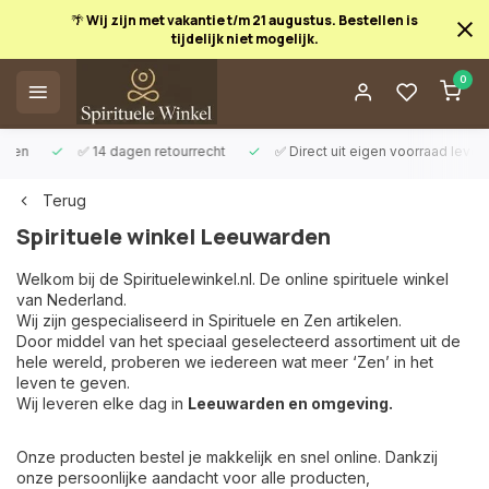
🌴 Wij zijn met vakantie t/m 21 augustus. Bestellen is
tijdelijk niet mogelijk.
0
✅ 14 dagen retourrecht
✅ Direct uit eigen voorraad leverbaar
Terug
Spirituele winkel Leeuwarden
Welkom bij de Spirituelewinkel.nl. De online spirituele winkel
van Nederland.
Wij zijn gespecialiseerd in Spirituele en Zen artikelen.
Door middel van het speciaal geselecteerd assortiment uit de
hele wereld, proberen we iedereen wat meer ‘Zen’ in het
leven te geven.
Wij leveren elke dag in
Leeuwarden en omgeving.
Onze producten bestel je makkelijk en snel online. Dankzij
onze persoonlijke aandacht voor alle producten,