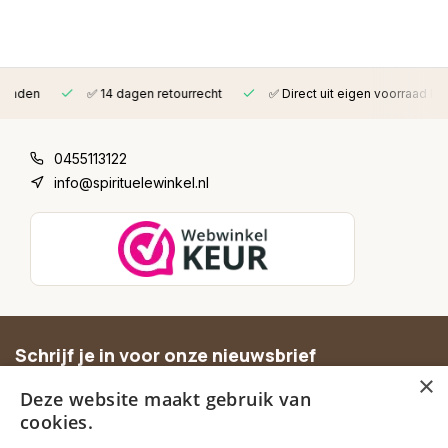
✅ 14 dagen retourrecht
✅ Direct uit eigen voorraad leverbaar
0455113122
info@spirituelewinkel.nl
Schrijf je in voor onze nieuwsbrief
×
Ontvang inspiratie, nieuwe producten en exclusieve
Deze website maakt gebruik van
aanbiedingen.
cookies.