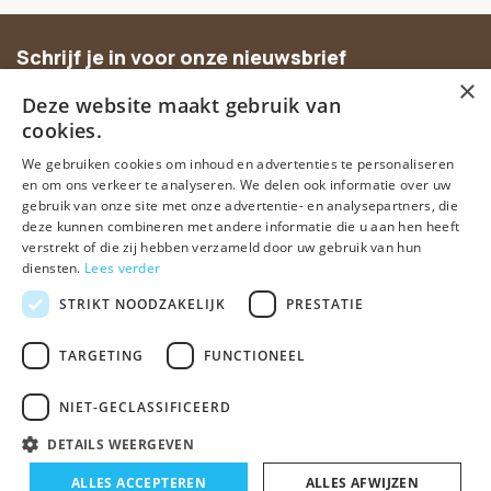
Schrijf je in voor onze nieuwsbrief
×
Ontvang inspiratie, nieuwe producten en exclusieve
Deze website maakt gebruik van
aanbiedingen.
cookies.
We gebruiken cookies om inhoud en advertenties te personaliseren
Abonneer
en om ons verkeer te analyseren. We delen ook informatie over uw
gebruik van onze site met onze advertentie- en analysepartners, die
deze kunnen combineren met andere informatie die u aan hen heeft
verstrekt of die zij hebben verzameld door uw gebruik van hun
diensten.
Lees verder
STRIKT NOODZAKELIJK
PRESTATIE
TARGETING
FUNCTIONEEL
© Spirituele winkel • Sinds 2006 • Dé vertrouwde spirituele webshop
van Nederland
NIET-GECLASSIFICEERD
Algemene voorwaarden
Disclaimer
Privacy Policy
Sitemap
DETAILS WEERGEVEN
ALLES ACCEPTEREN
ALLES AFWIJZEN