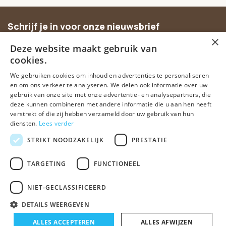
Schrijf je in voor onze nieuwsbrief
×
Ontvang inspiratie, nieuwe producten en exclusieve
Deze website maakt gebruik van
aanbiedingen.
cookies.
We gebruiken cookies om inhoud en advertenties te personaliseren
Abonneer
en om ons verkeer te analyseren. We delen ook informatie over uw
gebruik van onze site met onze advertentie- en analysepartners, die
deze kunnen combineren met andere informatie die u aan hen heeft
verstrekt of die zij hebben verzameld door uw gebruik van hun
diensten.
Lees verder
STRIKT NOODZAKELIJK
PRESTATIE
TARGETING
FUNCTIONEEL
© Spirituele winkel • Sinds 2006 • Dé vertrouwde spirituele webshop
van Nederland
NIET-GECLASSIFICEERD
Algemene voorwaarden
Disclaimer
Privacy Policy
Sitemap
DETAILS WEERGEVEN
ALLES ACCEPTEREN
ALLES AFWIJZEN