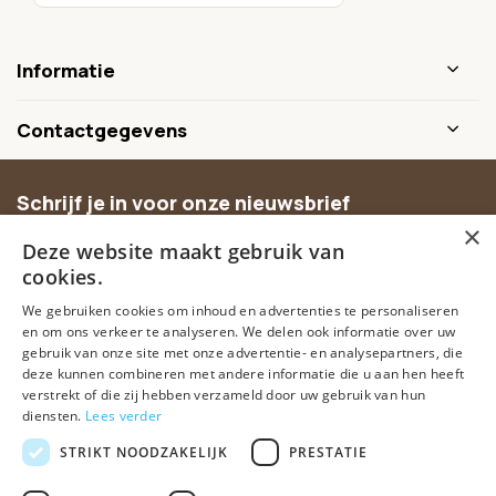
Informatie
Contactgegevens
Schrijf je in voor onze nieuwsbrief
×
Ontvang inspiratie, nieuwe producten en exclusieve
Deze website maakt gebruik van
aanbiedingen.
cookies.
We gebruiken cookies om inhoud en advertenties te personaliseren
Abonneer
en om ons verkeer te analyseren. We delen ook informatie over uw
gebruik van onze site met onze advertentie- en analysepartners, die
deze kunnen combineren met andere informatie die u aan hen heeft
verstrekt of die zij hebben verzameld door uw gebruik van hun
diensten.
Lees verder
STRIKT NOODZAKELIJK
PRESTATIE