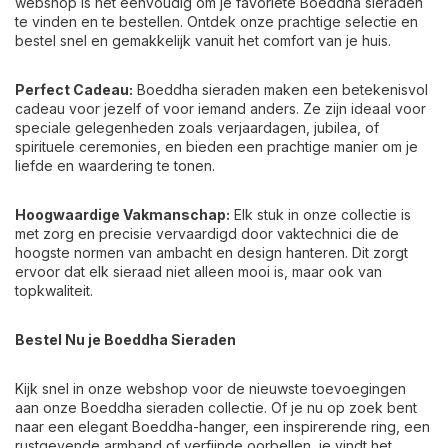
webshop is het eenvoudig om je favoriete Boeddha sieraden
te vinden en te bestellen. Ontdek onze prachtige selectie en
bestel snel en gemakkelijk vanuit het comfort van je huis.
Perfect Cadeau:
Boeddha sieraden maken een betekenisvol
cadeau voor jezelf of voor iemand anders. Ze zijn ideaal voor
speciale gelegenheden zoals verjaardagen, jubilea, of
spirituele ceremonies, en bieden een prachtige manier om je
liefde en waardering te tonen.
Hoogwaardige Vakmanschap:
Elk stuk in onze collectie is
met zorg en precisie vervaardigd door vaktechnici die de
hoogste normen van ambacht en design hanteren. Dit zorgt
ervoor dat elk sieraad niet alleen mooi is, maar ook van
topkwaliteit.
Bestel Nu je Boeddha Sieraden
Kijk snel in onze webshop voor de nieuwste toevoegingen
aan onze Boeddha sieraden collectie. Of je nu op zoek bent
naar een elegant Boeddha-hanger, een inspirerende ring, een
rustgevende armband of verfijnde oorbellen, je vindt het