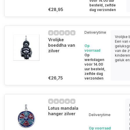
vóór 14.00 uur
besteld, zelfde
€28,95
dag verzonden
Deliverytime
Vrolijke
Vrolijke
Een van
boeddha van
Op
geluksg
zilver
voorraad
van de 
Op
kinderen
werkdagen
geluk en 
vóór 14.00
uur besteld,
zelfde dag
€26,75
verzonden
Lotus mandala
hanger zilver
Deliverytime
Op voorraad