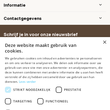
Informatie
Contactgegevens
Schrijf je in voor onze nieuwsbrief
×
Ontvang inspiratie, nieuwe producten en exclusieve
Deze website maakt gebruik van
aanbiedingen.
cookies.
We gebruiken cookies om inhoud en advertenties te personaliseren
Abonneer
en om ons verkeer te analyseren. We delen ook informatie over uw
gebruik van onze site met onze advertentie- en analysepartners, die
deze kunnen combineren met andere informatie die u aan hen heeft
verstrekt of die zij hebben verzameld door uw gebruik van hun
diensten.
Lees verder
STRIKT NOODZAKELIJK
PRESTATIE
TARGETING
FUNCTIONEEL
© Spirituele winkel • Sinds 2006 • Dé vertrouwde spirituele webshop
van Nederland