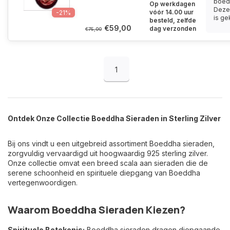
boed
Op werkdagen
Deze 
vóór 14.00 uur
-21%
is gek
besteld, zelfde
€59,00
dag verzonden
€75,00
1
Ontdek Onze Collectie Boeddha Sieraden in Sterling Zilver
Bij ons vindt u een uitgebreid assortiment Boeddha sieraden,
zorgvuldig vervaardigd uit hoogwaardig 925 sterling zilver.
Onze collectie omvat een breed scala aan sieraden die de
serene schoonheid en spirituele diepgang van Boeddha
vertegenwoordigen.
Waarom Boeddha Sieraden Kiezen?
Spirituele Betekenis:
Boeddha sieraden dragen diepgaande