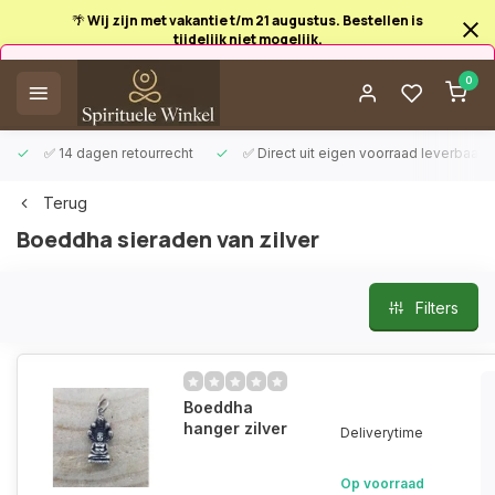
🌴 Wij zijn met vakantie t/m 21 augustus. Bestellen is
tijdelijk niet mogelijk.
Afrekenen is uitgeschakeld.
0
✅ 14 dagen retourrecht
✅ Direct uit eigen voorraad leverbaar
Terug
Boeddha sieraden van zilver
Filters
Boeddha
hanger zilver
Deliverytime
Op voorraad