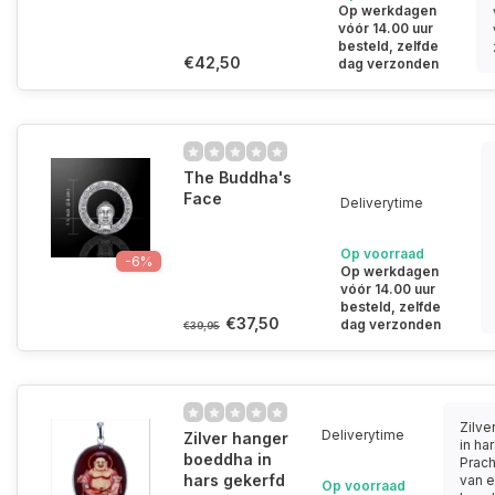
Op werkdagen
vóór 14.00 uur
besteld, zelfde
€42,50
dag verzonden
The Buddha's
Face
Deliverytime
Op voorraad
-6%
Op werkdagen
vóór 14.00 uur
besteld, zelfde
€37,50
dag verzonden
€39,95
Zilve
Deliverytime
Zilver hanger
in ha
boeddha in
Prach
hars gekerfd
van e
Op voorraad