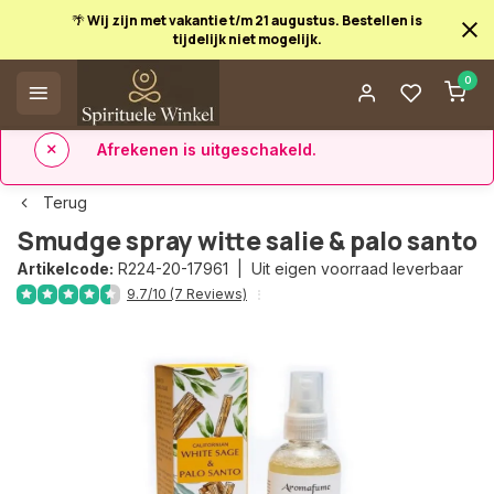
🌴 Wij zijn met vakantie t/m 21 augustus. Bestellen is
tijdelijk niet mogelijk.
Afrekenen is uitgeschakeld.
0
✅ 14 dagen retourrecht
✅ Direct uit eigen voorraad leverbaar
Terug
Smudge spray witte salie & palo santo
Artikelcode:
R224-20-17961 |
Uit eigen voorraad leverbaar
9.7/10 (7 Reviews)