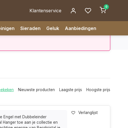
0
Klantenservice
inigen
Sieraden
Geluk
Aanbiedingen
9.1
dagen vóór 14.00 uur besteld, zelfde dag verzonden
✅ 14 da
bekeken
Nieuwste producten
Laagste prijs
Hoogste prijs
Verlanglijst
e Engel met Dubbeleinder
al Hanger toe aan je collectie en
rachtige energie van Bergkristal je