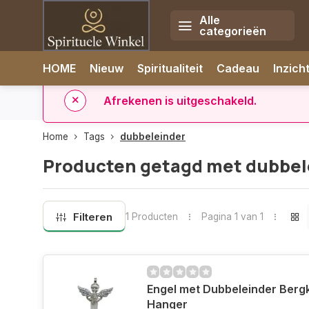
Alle
categorieën
Afrekenen is uitgeschakeld.
HOME
Nieuw
Spiritualiteit
Cadeau
Inzich
rzonden
✅ 14 dagen retourrecht
✅ Direct uit eigen voorr
Home
Tags
dubbeleinder
Producten getagd met dubbel
Filteren
1 Producten
Pagina 1 van 1
Engel met Dubbeleinder Bergk
Hanger