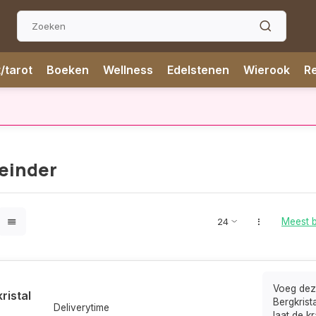
t/tarot
Boeken
Wellness
Edelstenen
Wierook
Re
aad leverbaar
✅ Gratis verzending vanaf € 75,-
✅ Op werk
einder
Meest 
Voeg dez
ristal
Bergkrist
Deliverytime
laat de k