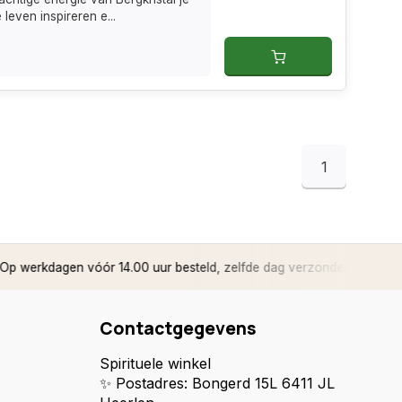
 leven inspireren e...
1
rkdagen vóór 14.00 uur besteld, zelfde dag verzonden
✅ 14 d
Contactgegevens
Spirituele winkel
✨ Postadres: Bongerd 15L 6411 JL