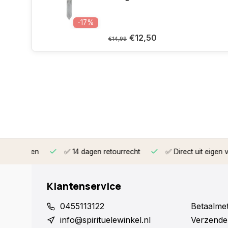
-17%
€12,50
€14,99
rzonden
✅ 14 dagen retourrecht
✅ Direct uit eigen voorr
Klantenservice
0455113122
Betaalme
info@spirituelewinkel.nl
Verzende