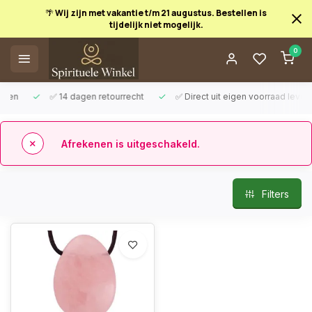
🌴 Wij zijn met vakantie t/m 21 augustus. Bestellen is
tijdelijk niet mogelijk.
0
Afrekenen is uitgeschakeld.
✅ 14 dagen retourrecht
✅ Direct uit eigen voorraad leverbaar
Terug
Producten getagd met sieraad
Filters