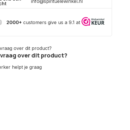
info@spirituelewinkel.nl
cht
2000+
customers give us a 9.1 at
 vraag over dit product?
ker helpt je graag