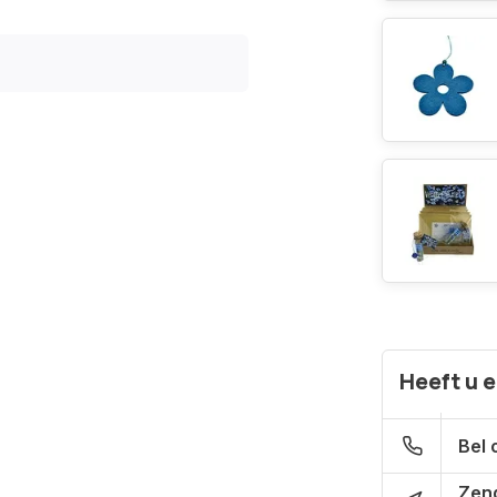
Heeft u 
Bel 
Zen