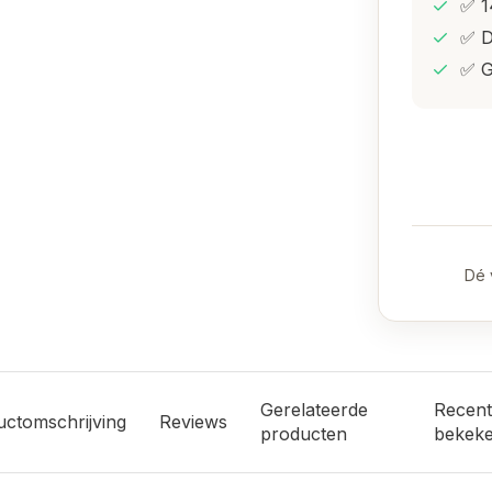
✅ 1
✅ D
✅ G
Dé 
Gerelateerde
Recent
uctomschrijving
Reviews
producten
bekek