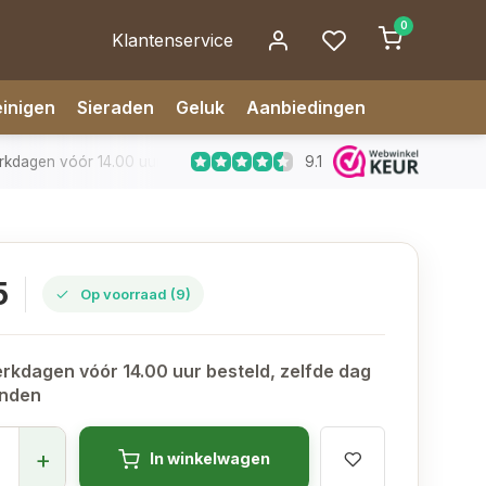
0
Klantenservice
inigen
Sieraden
Geluk
Aanbiedingen
9.1
dagen vóór 14.00 uur besteld, zelfde dag verzonden
✅ 14 da
5
Op voorraad (9)
rkdagen vóór 14.00 uur besteld, zelfde dag
onden
+
In winkelwagen