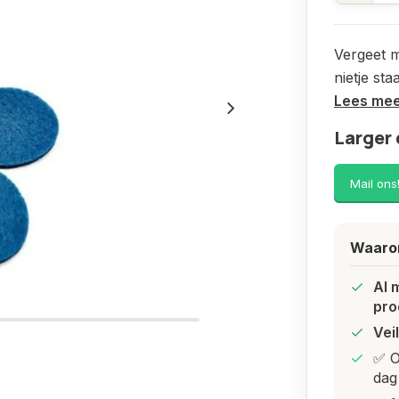
Vergeet m
nietje st
Lees me
Larger 
Mail ons
Waarom
Al 
pro
Vei
✅ O
dag