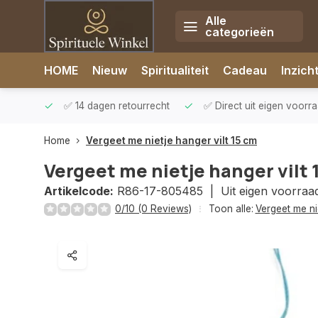
Alle
categorieën
Afrekenen is uitgeschakeld.
HOME
Nieuw
Spiritualiteit
Cadeau
Inzich
rzonden
✅ 14 dagen retourrecht
✅ Direct uit eigen voorr
Home
Vergeet me nietje hanger vilt 15 cm
Vergeet me nietje hanger vilt 
Artikelcode:
R86-17-805485 |
Uit eigen voorraa
0/10 (0 Reviews)
Toon alle:
Vergeet me ni