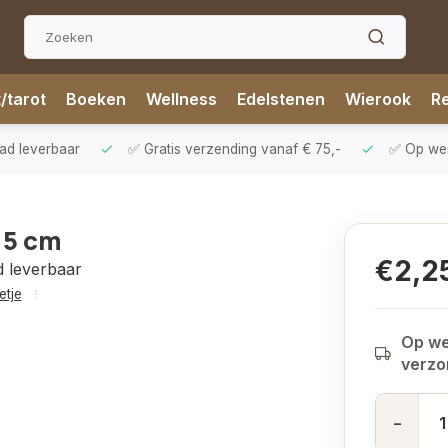
t/tarot
Boeken
Wellness
Edelstenen
Wierook
Re
aad leverbaar
✅ Gratis verzending vanaf € 75,-
✅ Op werk
15 cm
€2,2
d leverbaar
etje
Op we
verz
-