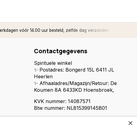
rkdagen vóór 14.00 uur besteld, zelfde dag verzonden
✅ 14 d
Contactgegevens
Spirituele winkel
✨ Postadres: Bongerd 15L 6411 JL
Heerlen
✨ Afhaaladres/Magazijn/Retour: De
Koumen 8A 6433KD Hoensbroek,
KVK nummer: 14087571
Btw nummer: NL815399145B01
×