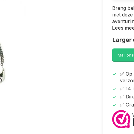
Breng bal
met deze 
aventurij
Lees me
Larger 
Mail ons
✅ Op 
verzo
✅ 14 
✅ Dire
✅ Gra