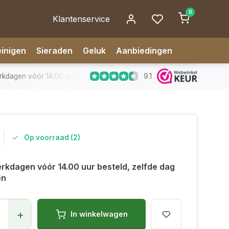
0
Klantenservice
inigen
Sieraden
Geluk
Aanbiedingen
9.1
dagen vóór 14.00 uur besteld, zelfde dag verzonden
✅ 14 da
Op voorraad (2)
rkdagen vóór 14.00 uur besteld, zelfde dag
en
+
In winkelwagen