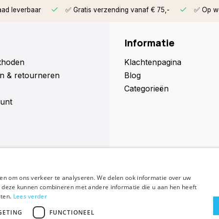
aad leverbaar
✅ Gratis verzending vanaf € 75,-
✅ Op we
Informatie
thoden
Klachtenpagina
n & retourneren
Blog
Categorieën
unt
en om ons verkeer te analyseren. We delen ook informatie over uw
Abonneer
ie deze kunnen combineren met andere informatie die u aan hen heeft
sten.
Lees verder
GETING
FUNCTIONEEL