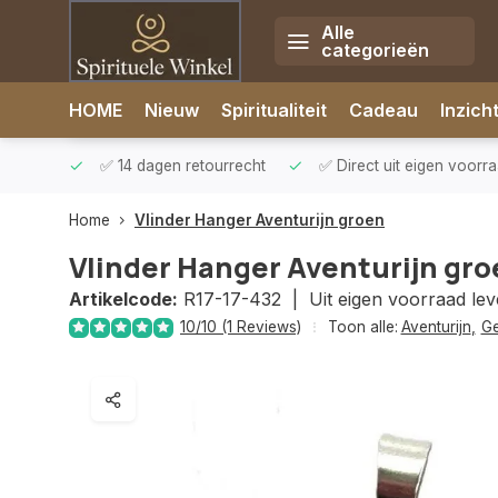
Alle
categorieën
Afrekenen is uitgeschakeld.
HOME
Nieuw
Spiritualiteit
Cadeau
Inzich
rzonden
✅ 14 dagen retourrecht
✅ Direct uit eigen voorr
Home
Vlinder Hanger Aventurijn groen
Vlinder Hanger Aventurijn gr
Artikelcode:
R17-17-432 |
Uit eigen voorraad le
10/10 (1 Reviews)
Toon alle:
Aventurijn
,
Ge