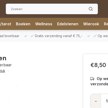
t/tarot
Boeken
Wellness
Edelstenen
Wierook
Re
aad leverbaar
✅ Gratis verzending vanaf € 75,-
✅ Op werk
oen
€8,50
verbaar
luk
Op we
verzond
-