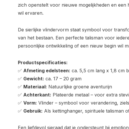
zich openstelt voor nieuwe mogelijkheden en een
wil ervaren.
De sierlijke vlindervorm staat symbool voor transfor
van het bestaan. Een perfecte talisman voor ieder
persoonlijke ontwikkeling of een nieuw begin wil 
Productspecificaties:
✅
Afmeting edelsteen:
ca. 5,5 cm lang x 1,8 cm b
✅
Gewicht:
ca. 17 – 20 gram
✅
Materiaal:
Natuurlijke groene aventurijn
✅
Achterkant:
Plateerde metaal – voor extra stev
✅
Vorm:
Vlinder – symbool voor verandering, ziel
✅
Gebruik:
Als kettinghanger, spirituele talisman 
Een liefdevol sieraad dat je ondersteunt bij emotio