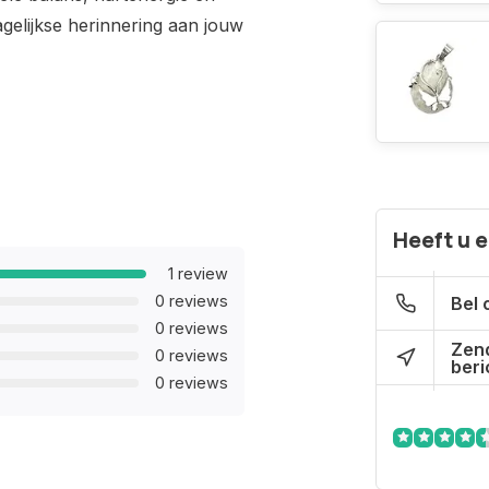
dagelijkse herinnering aan jouw
Heeft u 
1 review
0 reviews
Bel 
0 reviews
Zen
0 reviews
beri
0 reviews