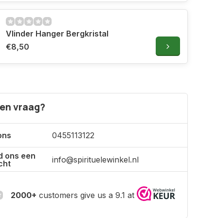
Vlinder Hanger Bergkristal
€8,50
een vraag?
ons
0455113122
d ons een
info@spirituelewinkel.nl
cht
2000+
customers give us a 9.1 at