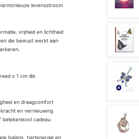
 harmonieuze levensstroom
matie, vrijheid en lichtheid
een die bewust werkt aan
markeren.
reed x 1 cm dik
igheid en draagcomfort
skracht en vernieuwing
of betekenisvol cadeau
nele balans, hartenergie en