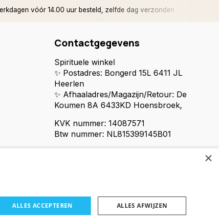
rkdagen vóór 14.00 uur besteld, zelfde dag verzonden
✅ 14 d
Contactgegevens
Spirituele winkel
✨ Postadres: Bongerd 15L 6411 JL
Heerlen
✨ Afhaaladres/Magazijn/Retour: De
Koumen 8A 6433KD Hoensbroek,
KVK nummer: 14087571
Btw nummer: NL815399145B01
×
ALLES ACCEPTEREN
ALLES AFWIJZEN