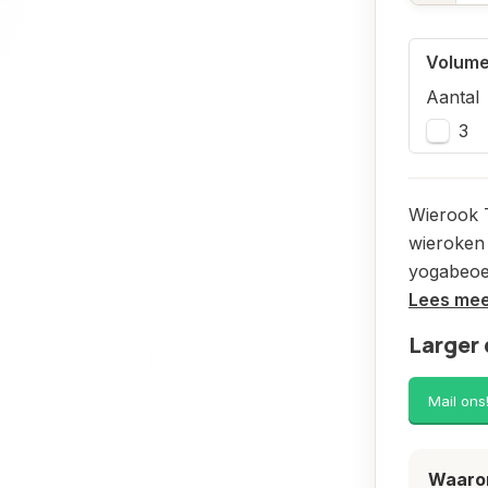
Volume
Aantal
3
Wierook T
wieroken 
yogabeoef
Lees me
Larger 
Mail ons
Waarom