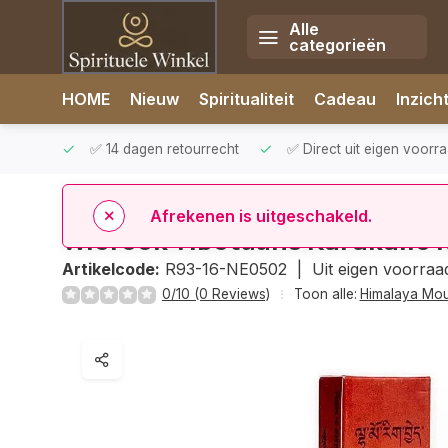
Alle
categorieën
Afrekenen is uitgeschakeld.
HOME
Nieuw
Spiritualiteit
Cadeau
Inzich
rzonden
✅ 14 dagen retourrecht
✅ Direct uit eigen voorr
Home
Wierook Tibetaans Kurukulle Relieves Stress
Wierook Tibetaans Kurukulle R
Artikelcode:
R93-16-NE0502 |
Uit eigen voorraa
0/10 (0 Reviews)
Toon alle:
Himalaya Mou