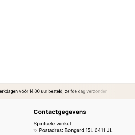
rkdagen vóór 14.00 uur besteld, zelfde dag verzonden
✅ 14 d
Contactgegevens
Spirituele winkel
✨ Postadres: Bongerd 15L 6411 JL