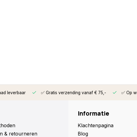
aad leverbaar
✅ Gratis verzending vanaf € 75,-
✅ Op we
Informatie
thoden
Klachtenpagina
n & retourneren
Blog