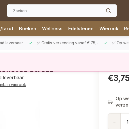
t/tarot
Boeken
Wellness
Edelstenen
Wierook
Re
aad leverbaar
✅ Gratis verzending vanaf € 75,-
✅ Op werk
elieves Stress
€3,7
d leverbaar
ntain wierook
Op we
verz
-