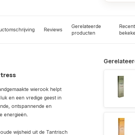
Gerelateerde
Recent
uctomschrijving
Reviews
producten
bekek
Gerelateer
Stress
handgemaakte wierook helpt
luk en een vredige geest in
ende, ontspannende en
e energieën.
de wijsheid uit de Tantrisch