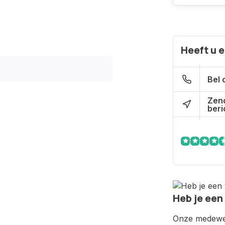
Heeft u 
Bel 
Zen
beri
Heb je een
Onze medewer