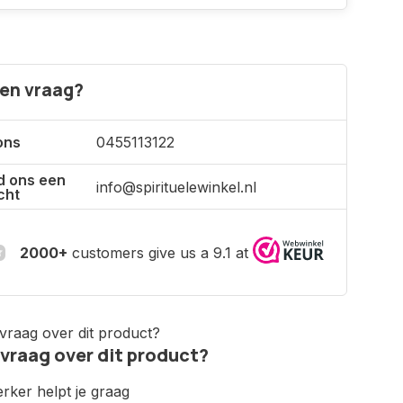
een vraag?
ons
0455113122
d ons een
info@spirituelewinkel.nl
cht
2000+
customers give us a 9.1 at
 vraag over dit product?
ker helpt je graag