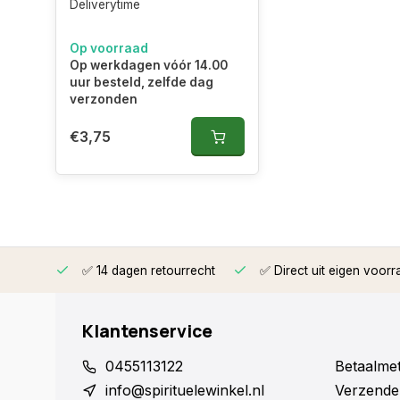
Deliverytime
Op voorraad
Op werkdagen vóór 14.00
uur besteld, zelfde dag
verzonden
€3,75
rzonden
✅ 14 dagen retourrecht
✅ Direct uit eigen voorr
Klantenservice
0455113122
Betaalme
info@spirituelewinkel.nl
Verzende