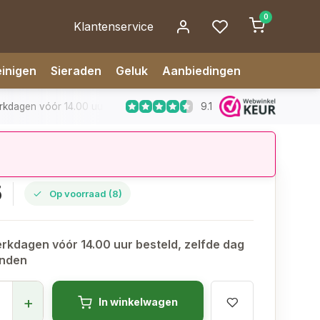
0
Klantenservice
inigen
Sieraden
Geluk
Aanbiedingen
9.1
dagen vóór 14.00 uur besteld, zelfde dag verzonden
✅ 14 da
5
Op voorraad (8)
rkdagen vóór 14.00 uur besteld, zelfde dag
onden
+
In winkelwagen