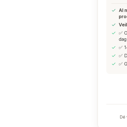
Al 
pro
Vei
✅ O
dag
✅ 1
✅ D
✅ G
Dé 