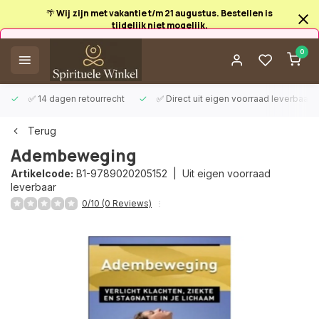
🌴 Wij zijn met vakantie t/m 21 augustus. Bestellen is
tijdelijk niet mogelijk.
Afrekenen is uitgeschakeld.
0
✅ 14 dagen retourrecht
✅ Direct uit eigen voorraad leverbaar
Terug
Adembeweging
Artikelcode:
B1-9789020205152 |
Uit eigen voorraad
leverbaar
0/10 (0 Reviews)