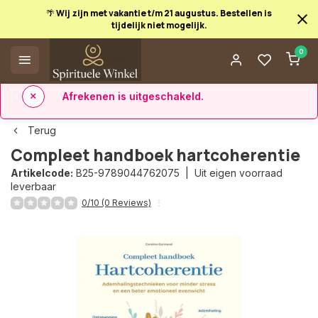
🌴 Wij zijn met vakantie t/m 21 augustus. Bestellen is
tijdelijk niet mogelijk.
Afrekenen is uitgeschakeld.
0
✅ 14 dagen retourrecht
✅ Direct uit eigen voorraad leverbaar
Terug
Compleet handboek hartcoherentie
Artikelcode:
B25-9789044762075 |
Uit eigen voorraad
leverbaar
0/10 (0 Reviews)