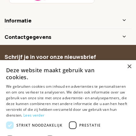
Informatie
Contactgegevens
Schrijf je in voor onze nieuwsbrief
×
Ontvang inspiratie, nieuwe producten en exclusieve
Deze website maakt gebruik van
aanbiedingen.
cookies.
We gebruiken cookies om inhoud en advertenties te personaliseren
Abonneer
en om ons verkeer te analyseren. We delen ook informatie over uw
gebruik van onze site met onze advertentie- en analysepartners, die
deze kunnen combineren met andere informatie die u aan hen heeft
verstrekt of die zij hebben verzameld door uw gebruik van hun
diensten.
Lees verder
STRIKT NOODZAKELIJK
PRESTATIE