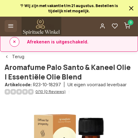
🌴 Wij zijn met vakantie t/m 21 augustus. Bestellen is
tijdelijk niet mogelijk.
Afrekenen is uitgeschakeld.
0
✅ 14 dagen retourrecht
✅ Direct uit eigen voorraad leverbaar
Terug
Aromafume Palo Santo & Kaneel Olie
| Essentiële Olie Blend
Artikelcode:
R23-10-18297 |
Uit eigen voorraad leverbaar
0/10 (0 Reviews)