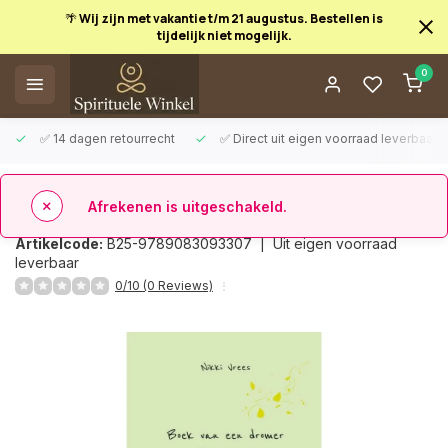
🌴 Wij zijn met vakantie t/m 21 augustus. Bestellen is
tijdelijk niet mogelijk.
Afrekenen is uitgeschakeld.
0
✅ 14 dagen retourrecht
✅ Direct uit eigen voorraad leverbaar
Terug
Boek van een dromer
Artikelcode:
B25-9789083093307 |
Uit eigen voorraad
leverbaar
0/10 (0 Reviews)