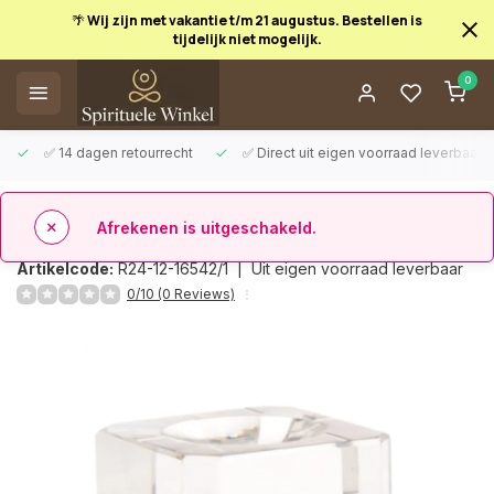
🌴 Wij zijn met vakantie t/m 21 augustus. Bestellen is
tijdelijk niet mogelijk.
Afrekenen is uitgeschakeld.
0
✅ 14 dagen retourrecht
✅ Direct uit eigen voorraad leverbaar
Terug
Bolhouder glas
Artikelcode:
R24-12-16542/1 |
Uit eigen voorraad leverbaar
0/10 (0 Reviews)