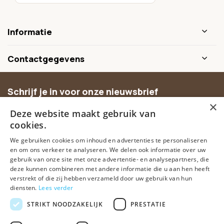
Informatie
Contactgegevens
Schrijf je in voor onze nieuwsbrief
×
Ontvang inspiratie, nieuwe producten en exclusieve
Deze website maakt gebruik van
aanbiedingen.
cookies.
We gebruiken cookies om inhoud en advertenties te personaliseren
Abonneer
en om ons verkeer te analyseren. We delen ook informatie over uw
gebruik van onze site met onze advertentie- en analysepartners, die
deze kunnen combineren met andere informatie die u aan hen heeft
verstrekt of die zij hebben verzameld door uw gebruik van hun
diensten.
Lees verder
STRIKT NOODZAKELIJK
PRESTATIE