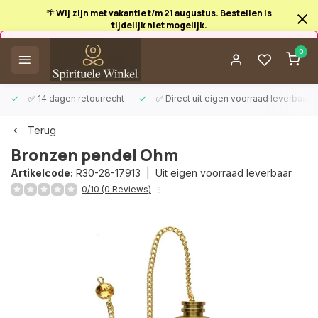
🌴 Wij zijn met vakantie t/m 21 augustus. Bestellen is
tijdelijk niet mogelijk.
Afrekenen is uitgeschakeld.
0
✅ 14 dagen retourrecht
✅ Direct uit eigen voorraad leverbaar
Terug
Bronzen pendel Ohm
Artikelcode:
R30-28-17913 |
Uit eigen voorraad leverbaar
0/10 (0 Reviews)