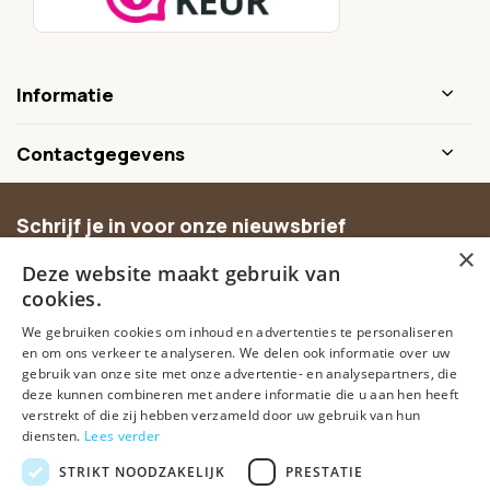
Informatie
Contactgegevens
Schrijf je in voor onze nieuwsbrief
×
Ontvang inspiratie, nieuwe producten en exclusieve
Deze website maakt gebruik van
aanbiedingen.
cookies.
We gebruiken cookies om inhoud en advertenties te personaliseren
Abonneer
en om ons verkeer te analyseren. We delen ook informatie over uw
gebruik van onze site met onze advertentie- en analysepartners, die
deze kunnen combineren met andere informatie die u aan hen heeft
verstrekt of die zij hebben verzameld door uw gebruik van hun
diensten.
Lees verder
STRIKT NOODZAKELIJK
PRESTATIE