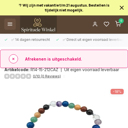
🌴 Wij zijn met vakantie t/m 21 augustus. Bestellen is
tijdelijk niet mogelijk.
Afrekenen is uitgeschakeld.
0
✅ 14 dagen retourrecht
✅ Direct uit eigen voorraad leverbaar
Terug
Chakra Edelsteen Armband - 18 cm
Artikelcode:
R14-15-212CAZ |
Uit eigen voorraad leverbaar
0/10 (0 Reviews)
-18%