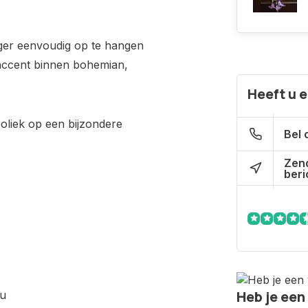
ger eenvoudig op te hangen
l accent binnen bohemian,
Heeft u 
oliek op een bijzondere
Bel 
Zen
beri
Heb je een
au