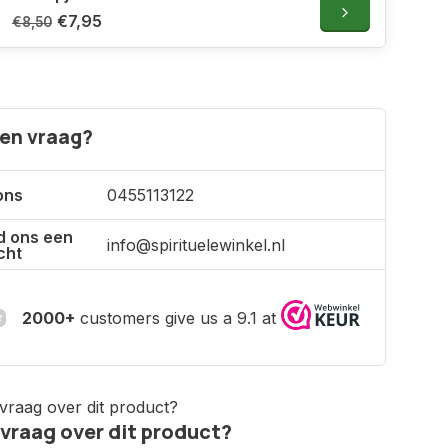
€7,95
€8,50
een vraag?
ons
0455113122
d ons een
info@spirituelewinkel.nl
cht
2000+
customers give us a 9.1 at
 vraag over dit product?