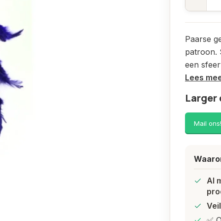
Paarse g
patroon. 
een sfeerv
Lees me
Larger 
Mail ons
Waarom
Al 
pro
Vei
✅ O