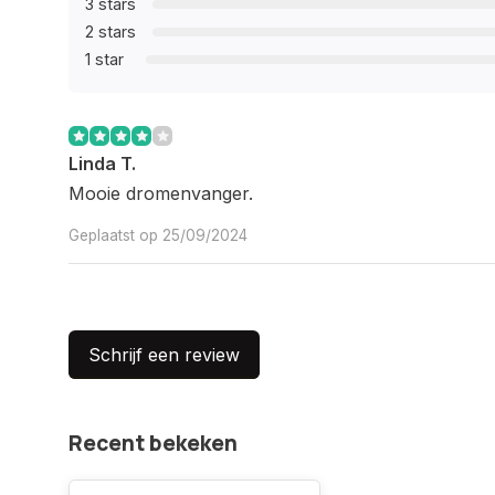
3 stars
2 stars
1 star
Linda T.
Mooie dromenvanger.
Geplaatst op 25/09/2024
Schrijf een review
Recent bekeken