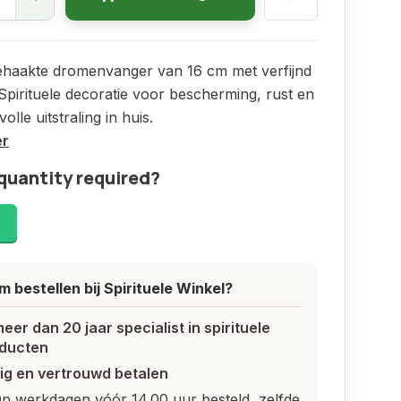
ehaakte dromenvanger van 16 cm met verfijnd
Spirituele decoratie voor bescherming, rust en
olle uitstraling in huis.
er
quantity required?
!
 bestellen bij Spirituele Winkel?
meer dan 20 jaar specialist in spirituele
ducten
lig en vertrouwd betalen
p werkdagen vóór 14.00 uur besteld, zelfde