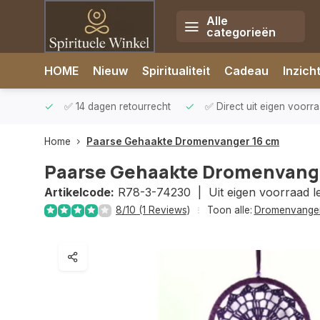
Alle
categorieën
Afrekenen is uitgeschakeld.
HOME
Nieuw
Spiritualiteit
Cadeau
Inzich
rzonden
✅ 14 dagen retourrecht
✅ Direct uit eigen voorr
Home
Paarse Gehaakte Dromenvanger 16 cm
Paarse Gehaakte Dromenvang
Artikelcode:
R78-3-74230 |
Uit eigen voorraad 
8/10 (1 Reviews)
Toon alle:
Dromenvange