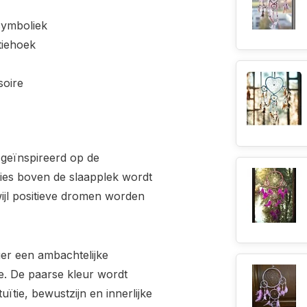
symboliek
tiehoek
soire
 geïnspireerd op de
ities boven de slaapplek wordt
jl positieve dromen worden
er een ambachtelijke
ie. De paarse kleur wordt
uïtie, bewustzijn en innerlijke