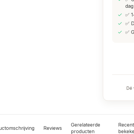
dag
✅ 1
✅ D
✅ G
Dé 
Gerelateerde
Recent
uctomschrijving
Reviews
producten
bekek