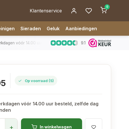
0
Klantenservice
inigen
Sieraden
Geluk
Aanbiedingen
9.1
dagen vóór 14.00 uur besteld, zelfde dag verzonden
✅ 14 da
95
Op voorraad (5)
rkdagen vóór 14.00 uur besteld, zelfde dag
onden
+
In winkelwagen