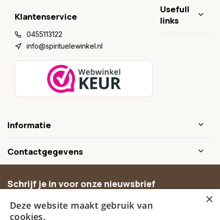
Usefull
Klantenservice
links
0455113122
info@spirituelewinkel.nl
Informatie
Contactgegevens
Schrijf je in voor onze nieuwsbrief
×
Ontvang inspiratie, nieuwe producten en exclusieve
Deze website maakt gebruik van
aanbiedingen.
cookies.