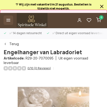
🌴 Wij zijn met vakantie t/m 21 augustus. Bestellen is
tijdelijk niet mogelijk.
Afrekenen is uitgeschakeld.
0
✅ 14 dagen retourrecht
✅ Direct uit eigen voorraad leverbaar
Terug
Engelhanger van Labradoriet
Artikelcode:
R29-20-7070095 |
Uit eigen voorraad
leverbaar
0/10 (0 Reviews)