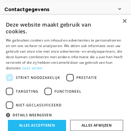
Contactgegevens
×
Deze website maakt gebruik van
Schijf je nu in voor de nieuwsbrief
cookies.
We gebruiken cookies om inhoud en advertenties te personaliseren
Abonneer
en om ons verkeer te analyseren. We delen ook informatie over uw
gebruik van onze site met onze advertentie- en analysepartners, die
deze kunnen combineren met andere informatie die u aan hen heeft
verstrekt of die zij hebben verzameld door uw gebruik van hun
diensten.
Lees verder
STRIKT NOODZAKELIJK
PRESTATIE
TARGETING
FUNCTIONEEL
© Spirituele winkel - Theme made by
Pie
NIET-GECLASSIFICEERD
Algemene voorwaarden
Disclaimer
Privacy Policy
Sitemap
DETAILS WEERGEVEN
-
+
ALLES ACCEPTEREN
In winkelwagen
ALLES AFWIJZEN