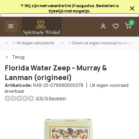
🌴 Wij zijn met vakantie t/m 21 augustus. Bestellen is
tijdelijk niet mogelijk.
Afrekenen is uitgeschakeld.
0
✅ 14 dagen retourrecht
✅ Direct uit eigen voorraad leverbaar
Terug
Florida Water Zeep – Murray &
Lanman (origineel)
Artikelcode:
R49-25-076690000378 |
Uit eigen voorraad
leverbaar
0/10 (0 Reviews)