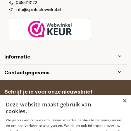
0455113122
info@spirituelewinkel.nl
Informatie
Contactgegevens
Schrijf je in voor onze nieuwsbrief
×
Ontvang inspiratie, nieuwe producten en exclusieve
Deze website maakt gebruik van
aanbiedingen.
cookies.
We gebruiken cookies om inhoud en advertenties te personaliseren
Abonneer
en om ons verkeer te analyseren. We delen ook informatie over uw