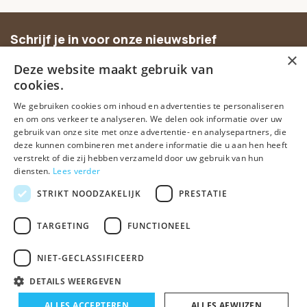
Schrijf je in voor onze nieuwsbrief
×
Ontvang inspiratie, nieuwe producten en exclusieve
Deze website maakt gebruik van
aanbiedingen.
cookies.
We gebruiken cookies om inhoud en advertenties te personaliseren
Abonneer
en om ons verkeer te analyseren. We delen ook informatie over uw
gebruik van onze site met onze advertentie- en analysepartners, die
deze kunnen combineren met andere informatie die u aan hen heeft
verstrekt of die zij hebben verzameld door uw gebruik van hun
diensten.
Lees verder
STRIKT NOODZAKELIJK
PRESTATIE
TARGETING
FUNCTIONEEL
© Spirituele winkel • Sinds 2006 • Dé vertrouwde spirituele webshop
van Nederland
NIET-GECLASSIFICEERD
Algemene voorwaarden
Disclaimer
Privacy Policy
Sitemap
DETAILS WEERGEVEN
-
+
ALLES ACCEPTEREN
In winkelwagen
ALLES AFWIJZEN