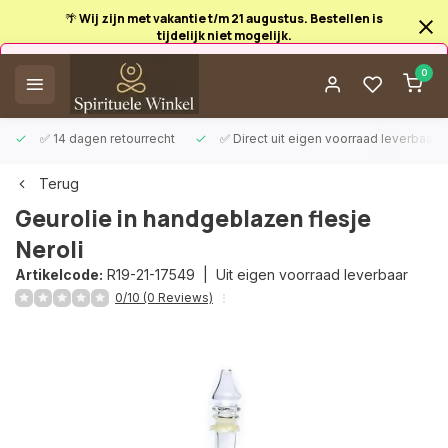
🌴 Wij zijn met vakantie t/m 21 augustus. Bestellen is
tijdelijk niet mogelijk.
Afrekenen is uitgeschakeld.
0
✅ 14 dagen retourrecht
✅ Direct uit eigen voorraad leverbaar
Terug
Geurolie in handgeblazen flesje
Neroli
Artikelcode:
R19-21-17549 |
Uit eigen voorraad leverbaar
0/10 (0 Reviews)