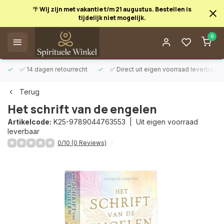
🌴 Wij zijn met vakantie t/m 21 augustus. Bestellen is
tijdelijk niet mogelijk.
Afrekenen is uitgeschakeld.
0
✅ 14 dagen retourrecht
✅ Direct uit eigen voorraad leverbaar
Terug
Het schrift van de engelen
Artikelcode:
K25-9789044763553 |
Uit eigen voorraad
leverbaar
0/10 (0 Reviews)