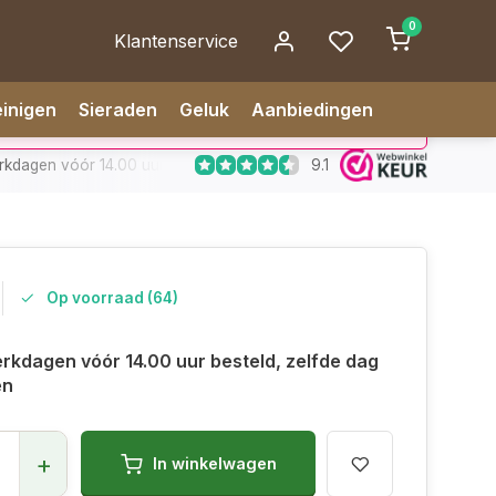
0
Klantenservice
inigen
Sieraden
Geluk
Aanbiedingen
9.1
dagen vóór 14.00 uur besteld, zelfde dag verzonden
✅ 14 da
Op voorraad (64)
rkdagen vóór 14.00 uur besteld, zelfde dag
en
+
In winkelwagen