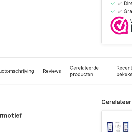
✅ Dire
✅ Gra
Gerelateerde
Recent
uctomschrijving
Reviews
producten
bekek
Gerelateer
ermotief