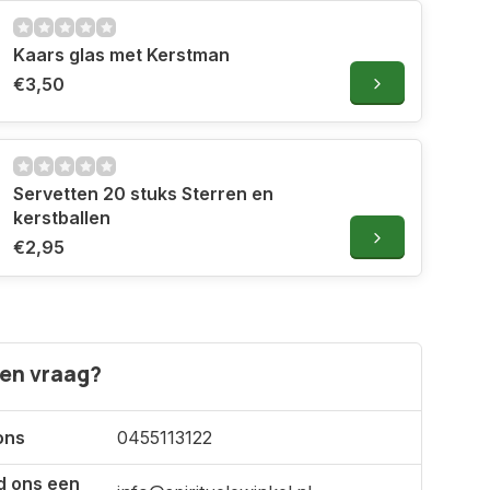
Kaars glas met Kerstman
€3,50
Servetten 20 stuks Sterren en
kerstballen
€2,95
een vraag?
ons
0455113122
d ons een