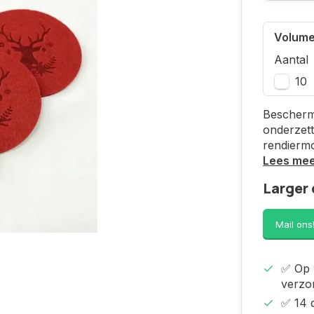
Volume
Aantal
10
Bescherm j
onderzett
rendiermo
Lees me
Larger 
Mail ons
✅ Op 
verzo
✅ 14 