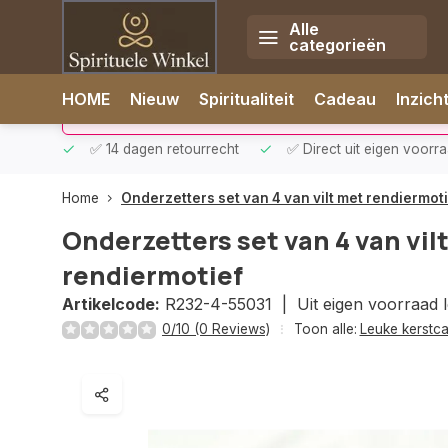
Alle
categorieën
Afrekenen is uitgeschakeld.
HOME
Nieuw
Spiritualiteit
Cadeau
Inzich
rzonden
✅ 14 dagen retourrecht
✅ Direct uit eigen voorr
Home
Onderzetters set van 4 van vilt met rendiermot
Onderzetters set van 4 van vil
rendiermotief
Artikelcode:
R232-4-55031 |
Uit eigen voorraad 
0/10 (0 Reviews)
Toon alle:
Leuke kerstc