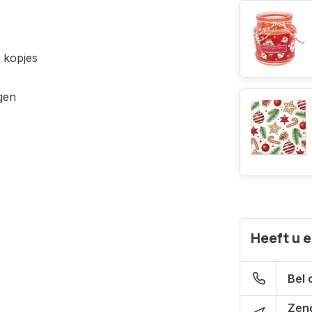
 kopjes
gen
Heeft u 
Bel 
Zen