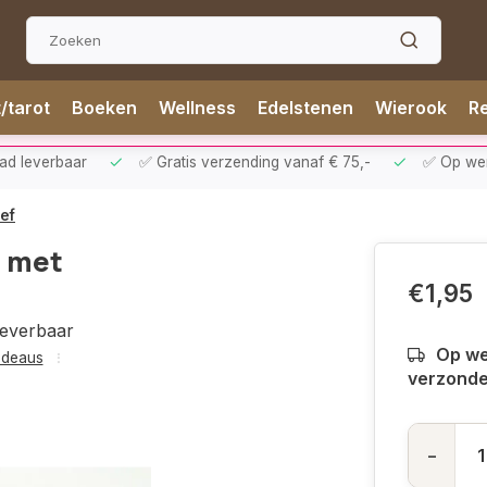
t/tarot
Boeken
Wellness
Edelstenen
Wierook
Re
aad leverbaar
✅ Gratis verzending vanaf € 75,-
✅ Op werk
ief
t met
€1,95
leverbaar
Op we
adeaus
verzond
-