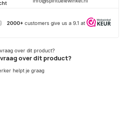
info@spirituelewinkel.nl
cht
2000+
customers give us a 9.1 at
 vraag over dit product?
ker helpt je graag