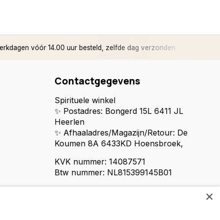
rkdagen vóór 14.00 uur besteld, zelfde dag verzonden
✅ 14 d
Contactgegevens
Spirituele winkel
✨ Postadres: Bongerd 15L 6411 JL
Heerlen
✨ Afhaaladres/Magazijn/Retour: De
Koumen 8A 6433KD Hoensbroek,
KVK nummer: 14087571
Btw nummer: NL815399145B01
×