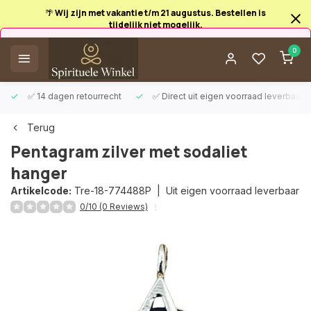
🌴 Wij zijn met vakantie t/m 21 augustus. Bestellen is
tijdelijk niet mogelijk.
Afrekenen is uitgeschakeld.
0
✅ 14 dagen retourrecht
✅ Direct uit eigen voorraad leverbaar
Terug
Pentagram zilver met sodaliet
hanger
Artikelcode:
Tre-18-774488P |
Uit eigen voorraad leverbaar
0/10 (0 Reviews)