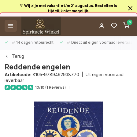
🌴 Wij zijn met vakantie t/m 21 augustus. Bestellen is
tijdelijk niet mogelijk.
Afrekenen is uitgeschakeld.
0
✅ 14 dagen retourrecht
✅ Direct uit eigen voorraad leverbaar
Terug
Reddende engelen
Artikelcode:
K105-9789492938770 |
Uit eigen voorraad
leverbaar
10/10 (1 Reviews)