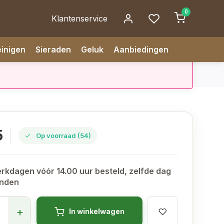
0
Klantenservice
inigen
Sieraden
Geluk
Aanbiedingen
9.1
dagen vóór 14.00 uur besteld, zelfde dag verzonden
✅ 14 da
5
Op voorraad (54)
rkdagen vóór 14.00 uur besteld, zelfde dag
onden
+
In winkelwagen