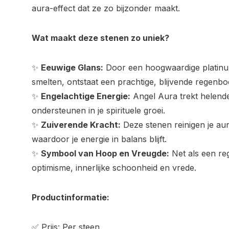
aura-effect dat ze zo bijzonder maakt.
Wat maakt deze stenen zo uniek?
✨
Eeuwige Glans:
Door een hoogwaardige platinum
smelten, ontstaat een prachtige, blijvende regenbo
✨
Engelachtige Energie:
Angel Aura trekt helende
ondersteunen in je spirituele groei.
✨
Zuiverende Kracht:
Deze stenen reinigen je aur
waardoor je energie in balans blijft.
✨
Symbool van Hoop en Vreugde:
Net als een re
optimisme, innerlijke schoonheid en vrede.
Productinformatie:
✅ Prijs: Per steen