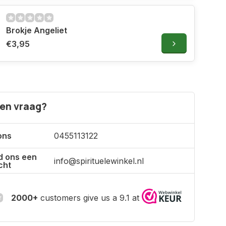
Brokje Angeliet
€3,95
een vraag?
ons
0455113122
d ons een
info@spirituelewinkel.nl
cht
2000+
customers give us a 9.1 at