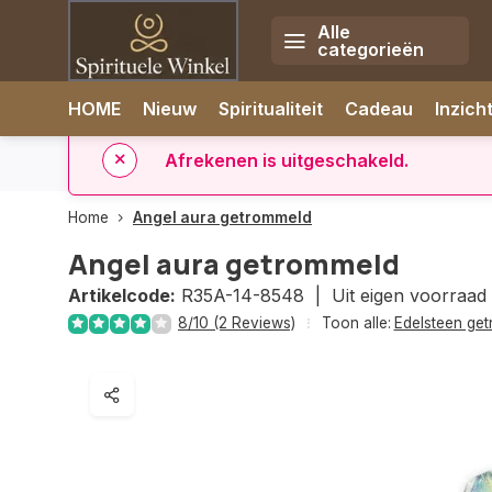
Alle
categorieën
Afrekenen is uitgeschakeld.
HOME
Nieuw
Spiritualiteit
Cadeau
Inzich
rzonden
✅ 14 dagen retourrecht
✅ Direct uit eigen voorr
Home
Angel aura getrommeld
Angel aura getrommeld
Artikelcode:
R35A-14-8548 |
Uit eigen voorraad
8/10 (2 Reviews)
Toon alle:
Edelsteen ge